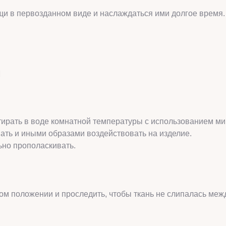
щи в первозданном виде и наслаждаться ими долгое время.
И
стирать в воде комнатной температуры с использованием м
вать и иными образами воздействовать на изделие.
ьно прополаскивать.
ном положении и проследить, чтобы ткань не слипалась меж